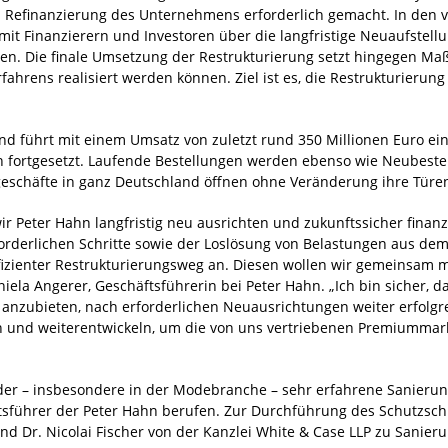
d Refinanzierung des Unternehmens erforderlich gemacht. In de
it Finanzierern und Investoren über die langfristige Neuaufstel
itten. Die finale Umsetzung der Restrukturierung setzt hingegen 
ahrens realisiert werden können. Ziel ist es, die Restrukturierung
und führt mit einem Umsatz von zuletzt rund 350 Millionen Euro e
ich fortgesetzt. Laufende Bestellungen werden ebenso wie Neubes
geschäfte in ganz Deutschland öffnen ohne Veränderung ihre Türe
 Peter Hahn langfristig neu ausrichten und zukunftssicher finanzi
rderlichen Schritte sowie der Loslösung von Belastungen aus dem
ffizienter Restrukturierungsweg an. Diesen wollen wir gemeinsam
iela Angerer, Geschäftsführerin bei Peter Hahn. „Ich bin sicher,
nzubieten, nach erforderlichen Neuausrichtungen weiter erfolgrei
ren und weiterentwickeln, um die von uns vertriebenen Premiummar
er – insbesondere in der Modebranche – sehr erfahrene Sanierung
ftsführer der Peter Hahn berufen. Zur Durchführung des Schutzs
nd Dr. Nicolai Fischer von der Kanzlei White & Case LLP zu Sanie