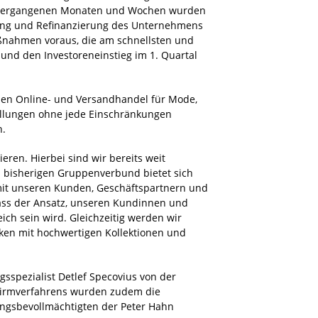
n vergangenen Monaten und Wochen wurden
lung und Refinanzierung des Unternehmens
Maßnahmen voraus, die am schnellsten und
 und den Investoreneinstieg im 1. Quartal
inen Online- und Versandhandel für Mode,
tellungen ohne jede Einschränkungen
n.
eren. Hierbei sind wir bereits weit
 bisherigen Gruppenverbund bietet sich
 mit unseren Kunden, Geschäftspartnern und
 dass der Ansatz, unseren Kundinnen und
ch sein wird. Gleichzeitig werden wir
ken mit hochwertigen Kollektionen und
sspezialist Detlef Specovius von der
chirmverfahrens wurden zudem die
rungsbevollmächtigten der Peter Hahn