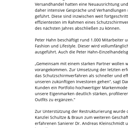
Versandhandel hatten eine Neuausrichtung un
daher intensive Gespräche und Verhandlungen m
geführt. Diese sind inzwischen weit fortgeschr
effizientesten im Rahmen eines Schutzschirmverf
des nächsten Jahres abschließen zu können.
Peter Hahn beschäftigt rund 1.000 Mitarbeiter 
Fashion und Lifestyle. Dieser wird vollumfängl
ausgeführt. Auch die Peter Hahn-Einzelhandels
„Gemeinsam mit einem starken Partner wollen wir
vorangekommen. Zur Umsetzung der letzten erfo
das Schutzschirmverfahren als schneller und e
unseren zukünftigen Investoren gehen“, sagt Dan
Kunden ein Portfolio hochwertiger Markenmode a
unsere Eigenmarken deutlich stärken, profilie
Outfits zu ergänzen.“
Zur Unterstützung der Restrukturierung wurde d
Kanzlei Schultze & Braun zum weiteren Geschä
erfahrenen Sanierer Dr. Andreas Kleinschmidt u