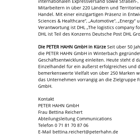
internationalen Expressversand sowie Straßen-
Mitarbeitern in über 220 Ländern und Territor
Handel. Mit einer einzigartigen Präsenz in Entw
Sciences & Healthcare“, „Automotive“, „Energy“ 
Verantwortung ist DHL „The logistics company fo
DHL ist Teil des Konzerns Deutsche Post DHL Gro
Die PETER HAHN GmbH in Kürze
Seit über 50 J
die PETER HAHN GmbH in Winterbach gegründet.
Geschäftsentwicklung einleiten. Heute steht d
Einzelhandel für ein äußerst erfolgreiches u
bemerkenswerte Vielfalt von über 250 Marken wie 
das Unternehmen vorrangig an die Zielgruppe Fr
GmbH.
Kontakt
PETER HAHN GmbH
Frau Bettina Reichert
Abteilungsleitung Communications
Telefon 0 71 81 70 87 06
E-Mail
bettina.reichert@peterhahn.de