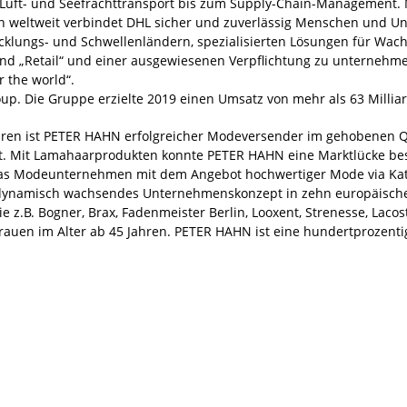
, Luft- und Seefrachttransport bis zum Supply-Chain-Management. 
ien weltweit verbindet DHL sicher und zuverlässig Menschen und 
icklungs- und Schwellenländern, spezialisierten Lösungen für Wach
und „Retail“ und einer ausgewiesenen Verpflichtung zu unternehme
r the world“.
up. Die Gruppe erzielte 2019 einen Umsatz von mehr als 63 Millia
ahren ist PETER HAHN erfolgreicher Modeversender im gehobenen Q
 Mit Lamahaarprodukten konnte PETER HAHN eine Marktlücke bese
 das Modeunternehmen mit dem Angebot hochwertiger Mode via Kata
nd dynamisch wachsendes Unternehmenskonzept in zehn europäisch
z.B. Bogner, Brax, Fadenmeister Berlin, Looxent, Strenesse, Lacost
auen im Alter ab 45 Jahren. PETER HAHN ist eine hundertprozentig