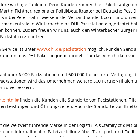
 weitere wichtige Funktion: Denn Kunden können hier Pakete aufgeb
Martin Fichtner, regionaler Politikbeauftragter bei Deutsche Post D
 wir bei Peter Hahn, wie sehr der Versandhandel boomt und unser 
Firmenzentrale in Winterbach eine DHL Packstation eingerichtet 
ten können. Zudem freuen wir uns, auch den Winterbacher Bürge
Packstation zu nutzen.“
-Service ist unter
www.dhl.de/packstation
möglich. Für den Sendu
s rund um das DHL Paket bequem bündelt. Für das Verschicken von
eit über 6.000 Packstationen mit 600.000 Fächern zur Verfügung, 
Packstationen wird das Unternehmen weitere 500 Partner-Filialen 
r zu verbessern.
rte.html#
finden die Kunden alle Standorte von Packstationen, Fil
igen Leistungen und Öffnungszeiten. Auch die Standorte von Brief
t die weltweit führende Marke in der Logistik. Als „family of divisi
nalen und internationalen Paketzustellung über Transport- und Ful