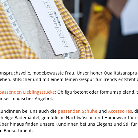
e anspruchsvolle, modebewusste Frau. Unser hoher Qualitätsanspr
hen. Stilsicher und mit einem feinen Gespür für Trends entsteht 
e passenden Lieblingsstücke
: Ob figurbetont oder formumspielend, t
st unser modisches Angebot.
Kundinnen bei uns auch die
passenden Schuhe
und
Accessoires
, 
schelige Bademäntel, gemütliche Nachtwäsche und Homewear für 
über hinaus finden unsere Kundinnen bei uns Eleganz und Stil fü
um Badsortiment.