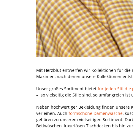
Mit Herzblut entwerfen wir Kollektionen für di
Maximen, nach denen unsere Kollektionen entste
Unser großes Sortiment bietet
für jeden Stil di
– so vielseitig die Stile sind, so umfangreich i
Neben hochwertiger Bekleidung finden unsere 
verleihen. Auch
formschöne Damenwäsche
, ku
gehören zu unserem vielseitigen Sortiment. Dar
Bettwäschen, luxuriösen Tischdecken bis hin z