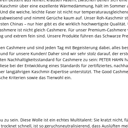
t Kaschmir über eine exzellente Wärmedämmung, hält im Sommer a
 Und die weiche, leichte Faser ist nicht nur temperaturausgleich
zabweisend und nimmt Gerüche kaum auf. Unser Roh-Kaschmir st
ten Chinas – nur hier gibt es die wirklich hochwertigste Qualität
shmere ist nicht gleich Cashmere. Für unser Premium-Cashmere v
ng und extrem fein sind. Unsere Produkte führen das Schwarze Pr
ben Cashmere und sind jeden Tag mit Begeisterung dabei, alles bes
und für unsere Kunden! Daher sind wir sehr stolz darauf, der ers
ten Nachhaltigkeitsstandard für Cashmere zu sein: PETER HAHN ha
diese bei der Entwicklung eines Standards für zertifiziertes, nach
ner langjährigen Kaschmir-Expertise unterstützt. The Good Cashme
sche Kriterien sowie das Tierwohl ein.
u sein. Diese Wolle ist ein echtes Multitalent: Sie kratzt nicht, fü
trocknet schnell, ist so geruchsneutralisierend, dass Auslüften me