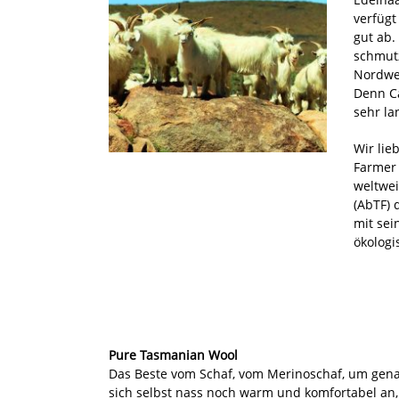
verfüg
gut ab.
schmut
Nordwes
Denn Ca
sehr la
Wir lie
Farmer 
weltwei
(AbTF) 
mit sei
ökologi
Pure Tasmanian Wool
Das Beste vom Schaf, vom Merinoschaf, um genau z
sich selbst nass noch warm und komfortabel an, 