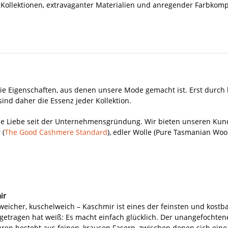
 Kollektionen, extravaganter Materialien und anregender Farbkomp
die Eigenschaften, aus denen unsere Mode gemacht ist. Erst durch 
ind daher die Essenz jeder Kollektion.
ße Liebe seit der Unternehmensgründung. Wir bieten unseren Kund
 (
The Good Cashmere Standard
), edler Wolle (Pure Tasmanian Woo
ir
weicher, kuschelweich – Kaschmir ist eines der feinsten und kost
getragen hat weiß: Es macht einfach glücklich. Der unangefochten
ren besteht aus feinen, krausen Fasern, zwischen denen sich eine 