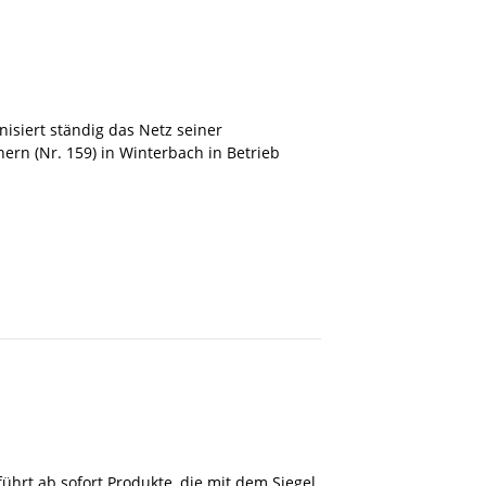
isiert ständig das Netz seiner
hern (Nr. 159) in Winterbach in Betrieb
hrt ab sofort Produkte, die mit dem Siegel