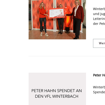
Winterb
und Jug
Leiteri
der Pet
Wei
Peter 
Winter
Spende 