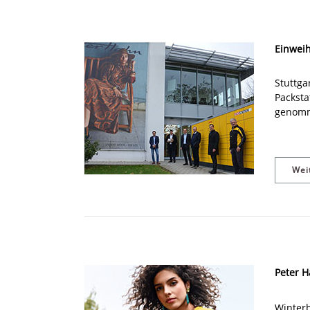
Einweih
Stuttga
Packsta
genom
Wei
Peter H
Winterb