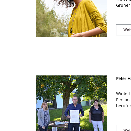
Grüner 
Wei
Peter H
Winterb
Persona
berufun
Wei