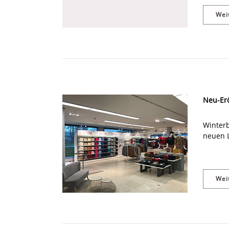
Wei
Neu-Erö
Winterb
neuen L
Wei